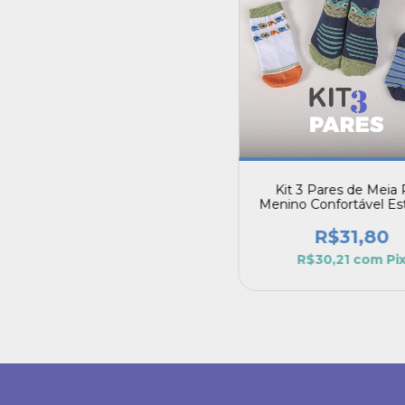
Kit 3 Pares de Meia 
Menino Confortável E
de Dinossauro
R$31,80
R$30,21
com
Pi