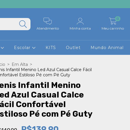
0
Atendimento
Minha conta
Meu carrinho
z
Escolar
KITS
Outlet
Mundo Animal
cio
>
Em Alta
>
nis Infantil Menino Led Azul Casual Calce Fácil
nfortável Estiloso Pé com Pé Guty
enis Infantil Menino
ed Azul Casual Calce
ácil Confortável
stiloso Pé com Pé Guty
R$139,90