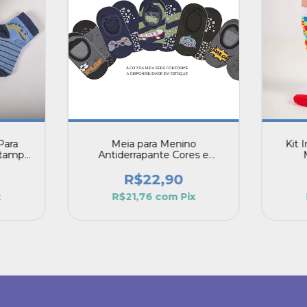
Para
Meia para Menino
Kit 
stampa
Antiderrapante Cores e
Personagens Aleatórios
R$22,90
x
R$21,76
com
Pix