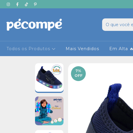
Todos os Produtos
Mais Vendidos
Em Alta 
7
%
OFF