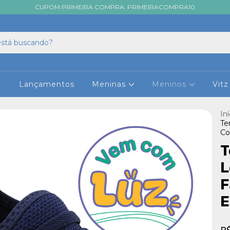
CUPOM PRIMEIRA COMPRA: PRIMEIRACOMPRA10

Lançamentos
Meninas
Meninos
Vit
Iní
Te
Co
T
L
F
E