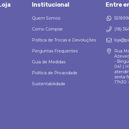
Loja
Institucional
Entre e
Quem Somos
551899
Como Comprar
(18) 36
Política de Trocas e Devoluções
loja@p
Perguntas Frequentes
Rua Ma
Azeved
- Birig
Guia de Medidas
041 | H
atendi
Política de Privacidade
sexta-f
17h30 -
Sustentabilidade