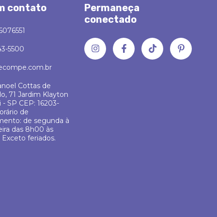
m contato
Permaneça
conectado
6076551
43-5500
ecompe.com.br
noel Cottas de
o, 71 Jardim Klayton
üi - SP CEP: 16203-
orário de
mento: de segunda à
eira das 8h00 às
 Exceto feriados.