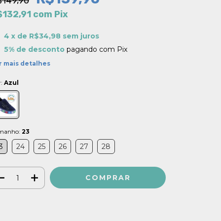
$149,90
$132,91
com
Pix
4
x de
R$34,98
sem juros
5% de desconto
pagando com Pix
r mais detalhes
r:
Azul
manho:
23
3
24
25
26
27
28
Meios de envio
ALTERAR CEP
regas para o CEP: