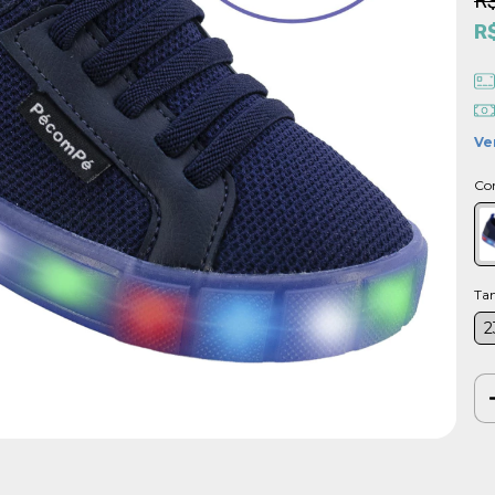
R
R
Ve
Co
Ta
2
Ent