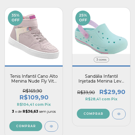
35
%
25
%
OFF
OFF
3 cores
Tenis Infantil Cano Alto
Sandália Infantil
Menina Nude Fly Vitz
Injetada Menina Leve
Fechamento Prático
Respirável Confortável
Confortável
R$169,90
R$29,90
R$39,90
R$109,90
R$28,41
com
Pix
R$104,41
com
Pix
3
x de
R$36,63
sem juros
COMPRAR
COMPRAR