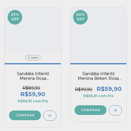
33
%
40
%
OFF
OFF
2 cores
Sandália Infantil
Sandália Infantil
Menina Rosa
Menina Birken Rosa
Confortável Macia Tira
Blush Lunna Laço
em Nó Colorida
Elegante com Fivela
R$89,90
R$59,90
R$99,90
Amarilis Pecompe
R$59,90
R$56,91
com
Pix
R$56,91
com
Pix
COMPRAR
COMPRAR