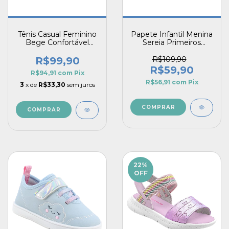
Tênis Casual Feminino
Papete Infantil Menina
Bege Confortável
Sereia Primeiros
Leve e Estiloso para o
Passos Rosa Fundo do
Dia a Dia Vitz Speed
Mar
R$99,90
R$109,90
Flow
R$59,90
R$94,91
com
Pix
R$56,91
com
Pix
3
x de
R$33,30
sem juros
COMPRAR
COMPRAR
22
%
OFF