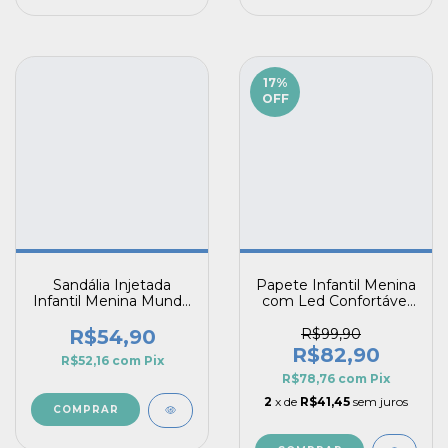
17
%
OFF
Sandália Injetada
Papete Infantil Menina
Infantil Menina Mundo
com Led Confortável
Animal Onça Olivia
Estampa Corações
Fechamento Prático
R$54,90
R$99,90
Guty Pé com Pé
R$82,90
R$52,16
com
Pix
R$78,76
com
Pix
2
x de
R$41,45
sem juros
COMPRAR