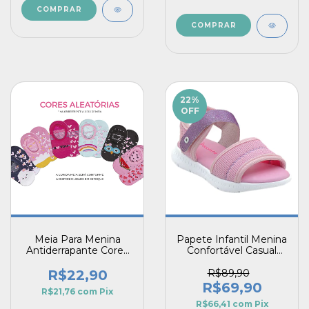
COMPRAR
COMPRAR
22
%
OFF
Meia Para Menina
Papete Infantil Menina
Antiderrapante Cores
Confortável Casual
e Personagens
Leve Macio Bordado
Aleatórios
Fechamento Prático
R$22,90
R$89,90
com Brilho
R$69,90
R$21,76
com
Pix
R$66,41
com
Pix