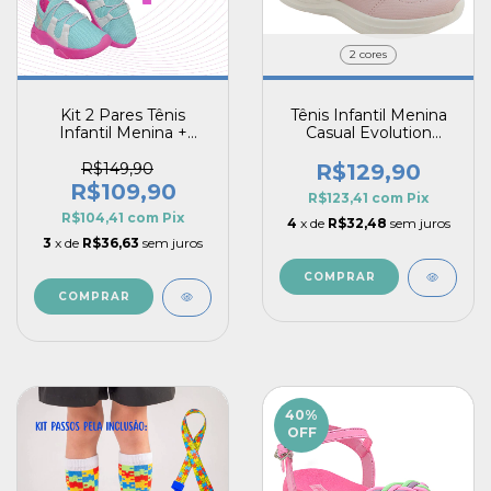
2 cores
Kit 2 Pares Tênis
Tênis Infantil Menina
Infantil Menina +
Casual Evolution
Sandália Injetada Pé
Confortável Estilo Pé
com Pé – Conforto
com Pé Fechamento
R$149,90
R$129,90
em Dobro
Prático Detalhe em
R$109,90
R$123,41
com
Pix
Corações
R$104,41
com
Pix
4
x de
R$32,48
sem juros
3
x de
R$36,63
sem juros
COMPRAR
COMPRAR
40
%
OFF