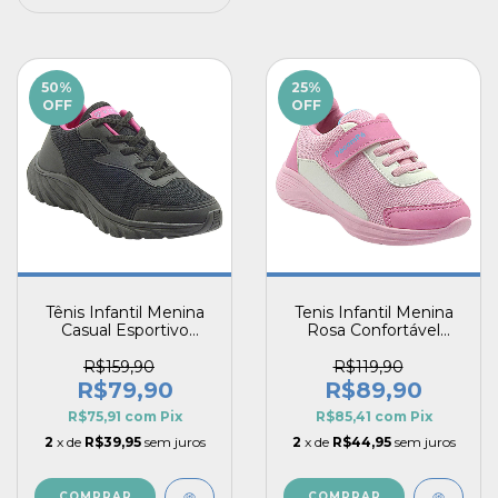
50
%
25
%
OFF
OFF
Tênis Infantil Menina
Tenis Infantil Menina
Casual Esportivo
Rosa Confortável
Macio Conforto
Macio Guty Runner
Robusto Striker Vitz
Eco Pecompe
R$159,90
R$119,90
Pecompe
R$79,90
R$89,90
R$75,91
com
Pix
R$85,41
com
Pix
2
x de
R$39,95
sem juros
2
x de
R$44,95
sem juros
COMPRAR
COMPRAR