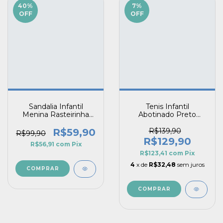
40
%
7
%
OFF
OFF
Sandalia Infantil
Tenis Infantil
Menina Rasteirinha
Abotinado Preto
Tiras Trançadas
Menina Casual
Coloridas Slim Verão
Confortável
R$59,90
R$139,90
R$99,90
Pé com Pé
Fechamento Duplo
R$129,90
R$56,91
com
Pix
Coração Metalizado
R$123,41
com
Pix
4
x de
R$32,48
sem juros
COMPRAR
COMPRAR