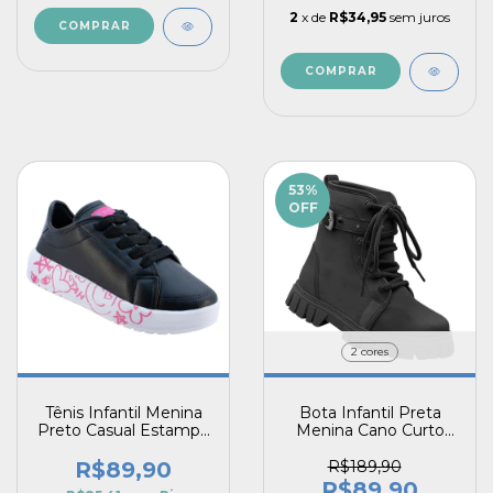
2
x de
R$34,95
sem juros
COMPRAR
COMPRAR
53
%
OFF
2 cores
Tênis Infantil Menina
Bota Infantil Preta
Preto Casual Estampa
Menina Cano Curto
Divertida na Sola Star
em Cadarço Estilo
Vitz
Montana Detalhe em
R$89,90
R$189,90
Fivela
R$89,90