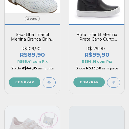
2 cores
Sapatilha Infantil
Bota Infantil Menina
Menina Branca Brilho
Preta Cano Curto
Strass Arco-Íris Guty
Moderna Urban Guty
Primeiros Passos
Com Zíper
R$109,90
R$129,90
R$89,90
R$99,90
R$85,41
com
Pix
R$94,91
com
Pix
2
x de
R$44,95
sem juros
3
x de
R$33,30
sem juros
COMPRAR
COMPRAR