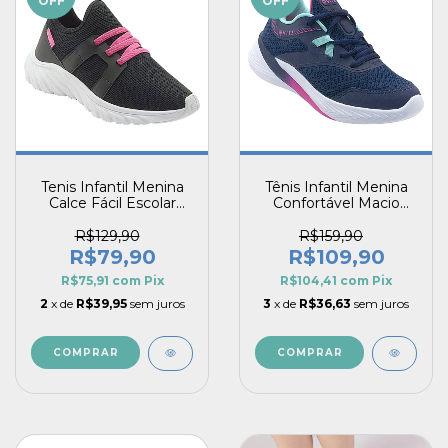
OFF
OFF
Tenis Infantil Menina
Tênis Infantil Menina
Calce Fácil Escolar
Confortável Macio
Respirável Casual
Speed Flow Vitz Pé
Striker Vitz Pecompe
com Pé
R$129,90
R$159,90
R$79,90
R$109,90
R$75,91
com
Pix
R$104,41
com
Pix
2
x de
R$39,95
sem juros
3
x de
R$36,63
sem juros
COMPRAR
COMPRAR