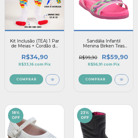
Kit Inclusão (TEA) 1 Par
Sandália Infantil
de Meias + Cordão de
Menina Birken Tiras
Identificação
Trançadas Anatômico
Pecompe Lunna
R$34,90
R$59,90
R$99,90
R$33,16
com
Pix
R$56,91
com
Pix
COMPRAR
18
%
23
%
OFF
OFF