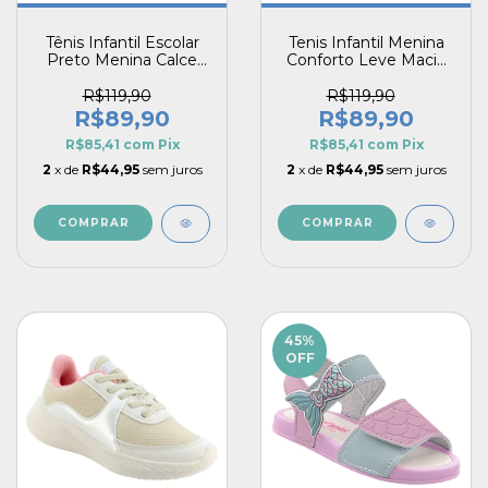
Tênis Infantil Escolar
Tenis Infantil Menina
Preto Menina Calce
Conforto Leve Macio
Fácil Respirável Striker
Pink Escolar Guty Eco
Vitz
R$119,90
R$119,90
R$89,90
R$89,90
R$85,41
com
Pix
R$85,41
com
Pix
2
x de
R$44,95
sem juros
2
x de
R$44,95
sem juros
COMPRAR
COMPRAR
45
%
OFF