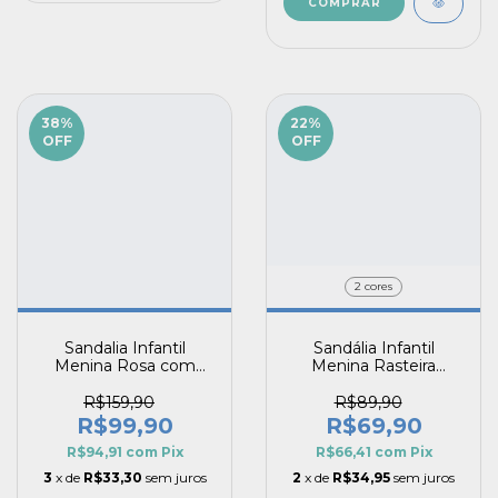
COMPRAR
38
%
22
%
OFF
OFF
2 cores
Sandalia Infantil
Sandália Infantil
Menina Rosa com
Menina Rasteira
Bolsa de Brinde Para
Elegante Slim Laço
Combinar com o Look
Colorido Fechamento
R$159,90
R$89,90
Prático
R$99,90
R$69,90
R$94,91
com
Pix
R$66,41
com
Pix
3
x de
R$33,30
sem juros
2
x de
R$34,95
sem juros