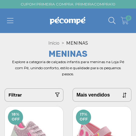
CUPOM PRIMEIRA COMPRA: PRIMEIRACOMPRA10
0
Início
>
MENINAS
MENINAS
Explore a categoria de calçados infantis para meninas na Loja Pé
com Pé, unindo conforto, estilo e qualidade para os pequenos
passos.
Filtrar
18
%
17
%
OFF
OFF