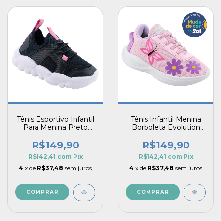
Tênis Esportivo Infantil
Tênis Infantil Menina
Para Menina Preto
Borboleta Evolution
com Solado Branco
Flor Muda De Cor No
Confortável Estilo
Sol
R$149,90
R$149,90
Leve Cloud
R$142,41
com
Pix
R$142,41
com
Pix
4
x de
R$37,48
sem juros
4
x de
R$37,48
sem juros
COMPRAR
COMPRAR