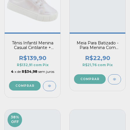
Tênis Infantil Menina
Meia Para Batizado -
Casual Cintilante +
Para Menina Com
Bolsinha Brilho e Estilo
Babado e Laço Festa
R$139,90
R$22,90
R$132,91
com
Pix
R$21,76
com
Pix
4
x de
R$34,98
sem juros
COMPRAR
COMPRAR
38
%
OFF