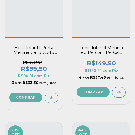
Bota Infantil Preta
Tenis Infantil Menina
Menina Cano Curto
Led Pé com Pé Calce
em Cadarço Estilo
Fácil Estampa Fundo
Montana
do Mar Guty
R$159,90
R$149,90
R$99,90
R$142,41
com
Pix
R$94,91
com
Pix
4
x de
R$37,48
sem juros
3
x de
R$33,30
sem juros
COMPRAR
COMPRAR
29
%
44
%
OFF
OFF