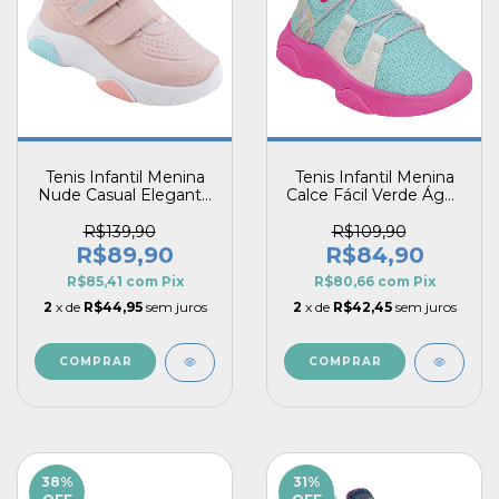
Tenis Infantil Menina
Tenis Infantil Menina
Nude Casual Elegante
Calce Fácil Verde Água
Fechamento Duplo
Guty Sola Pink Fashion
Guty Pé com Pé
R$139,90
R$109,90
R$89,90
R$84,90
R$85,41
com
Pix
R$80,66
com
Pix
2
x de
R$44,95
sem juros
2
x de
R$42,45
sem juros
COMPRAR
COMPRAR
38
%
31
%