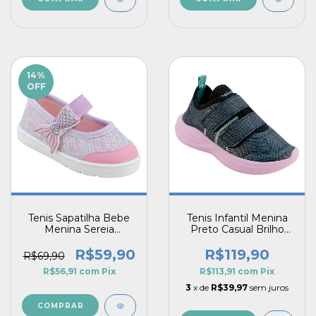
14
%
OFF
Tenis Sapatilha Bebe
Tenis Infantil Menina
Menina Sereia
Preto Casual Brilho
Primeiros Passos
Macio Leve Sola Rosa
Pé com Pé Evolution
R$59,90
R$119,90
R$69,90
R$56,91
com
Pix
R$113,91
com
Pix
3
x de
R$39,97
sem juros
COMPRAR