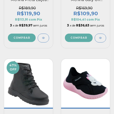
Lateria com Glitter
White Elegância com
Fashion Guty
Brilho de Coração
R$189,90
R$169,90
R$119,90
R$109,90
R$113,91
com
Pix
R$104,41
com
Pix
3
x de
R$39,97
sem juros
3
x de
R$36,63
sem juros
COMPRAR
COMPRAR
47
%
OFF