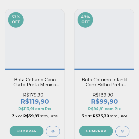
33
%
47
%
OFF
OFF
Bota Coturno Cano
Bota Coturno Infantil
Curto Preta Menina
Com Brilho Preta
Brilho Laço Delicado
Rodeio Cadarço Guty
com Zíper Guty Pé
Pé com Pé
R$179,90
R$189,90
com Pé
R$119,90
R$99,90
R$113,91
com
Pix
R$94,91
com
Pix
3
x de
R$39,97
sem juros
3
x de
R$33,30
sem juros
COMPRAR
COMPRAR