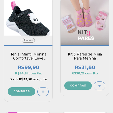
2 cores
Tenis Infantil Menina
Kit 3 Pares de Meia
Confortável Leve
Para Menina
Panda Guty Pé com
Confortável e Macio
Pé
Raposinha Rosa
R$99,90
R$31,80
R$94,91
com
Pix
R$30,21
com
Pix
3
x de
R$33,30
sem juros
COMPRAR
COMPRAR