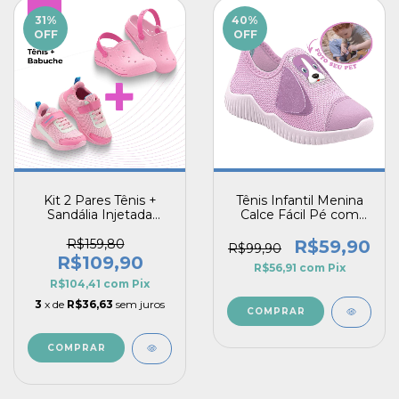
31
%
40
%
OFF
OFF
Kit 2 Pares Tênis +
Tênis Infantil Menina
Sandália Injetada
Calce Fácil Pé com
Infantil Menina Rosa
Pet Personalizável
Macio e Confortável
R$159,80
R$59,90
R$99,90
R$109,90
R$56,91
com
Pix
R$104,41
com
Pix
3
x de
R$36,63
sem juros
COMPRAR
COMPRAR