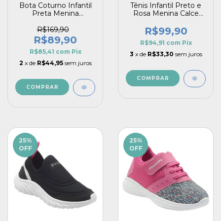
Bota Coturno Infantil
Tênis Infantil Preto e
Preta Menina
Rosa Menina Calce
Confortável com
Fácil Gatinha Conforto
Cadarços Guty
Estilo Pé com Pé
R$169,90
R$99,90
R$89,90
R$94,91
com
Pix
R$85,41
com
Pix
3
x de
R$33,30
sem juros
2
x de
R$44,95
sem juros
COMPRAR
COMPRAR
25
%
25
%
OFF
OFF