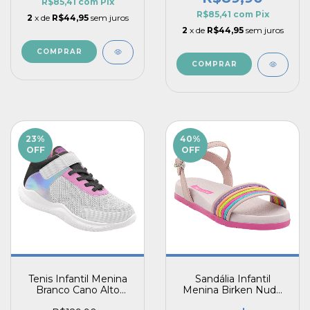
R$85,41
com
Pix
R$85,41
com
Pix
2
x de
R$44,95
sem juros
2
x de
R$44,95
sem juros
COMPRAR
COMPRAR
23
%
40
%
OFF
OFF
Tenis Infantil Menina
Sandália Infantil
Branco Cano Alto
Menina Birken Nude
Brilho Fechamento
Tiras Coloridas Lunna