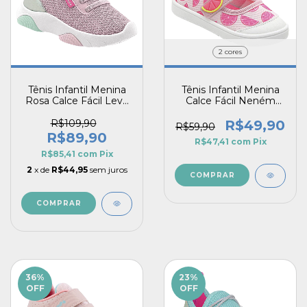
2 cores
Tênis Infantil Menina
Tênis Infantil Menina
Rosa Calce Fácil Leve
Calce Fácil Neném
Macio Guty Pé com
Primeiros Passos
Pé
Estampas Divertidas
R$109,90
R$49,90
R$59,90
R$89,90
R$47,41
com
Pix
R$85,41
com
Pix
2
x de
R$44,95
sem juros
COMPRAR
COMPRAR
36
%
23
%
OFF
OFF