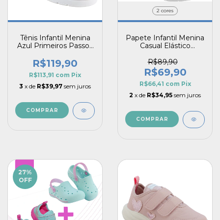
2 cores
Tênis Infantil Menina
Papete Infantil Menina
Azul Primeiros Passos
Casual Elástico
Casual Nuvem
Colorido Corações
Delicada Calce Fácil
Bordados Confortável
R$119,90
R$89,90
Pé com Pé
R$69,90
R$113,91
com
Pix
R$66,41
com
Pix
3
x de
R$39,97
sem juros
2
x de
R$34,95
sem juros
COMPRAR
COMPRAR
27
%
OFF