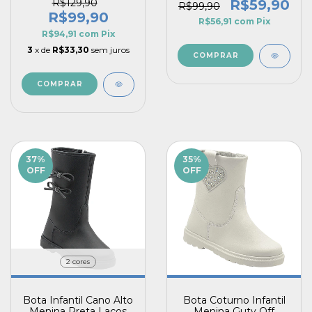
Prático Impulse Vitz
Pecompe
R$129,90
R$59,90
R$99,90
R$99,90
R$56,91
com
Pix
R$94,91
com
Pix
3
x de
R$33,30
sem juros
COMPRAR
COMPRAR
37
%
35
%
OFF
OFF
2 cores
Bota Infantil Cano Alto
Bota Coturno Infantil
Menina Preta Laços
Menina Guty Off