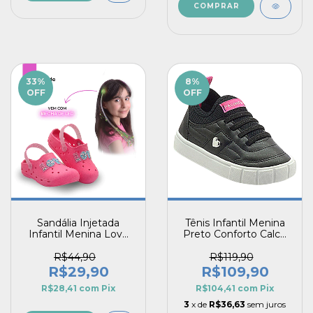
COMPRAR
33
%
8
%
OFF
OFF
Sandália Injetada
Tênis Infantil Menina
Infantil Menina Love
Preto Conforto Calce
Elegante
Fácil Estilo para o Dia a
Dia
R$44,90
R$119,90
R$29,90
R$109,90
R$28,41
com
Pix
R$104,41
com
Pix
3
x de
R$36,63
sem juros