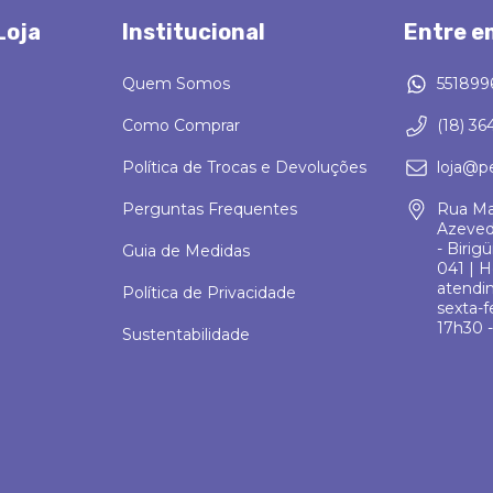
Loja
Institucional
Entre e
Quem Somos
551899
Como Comprar
(18) 36
Política de Trocas e Devoluções
loja@p
Perguntas Frequentes
Rua Ma
Azeved
- Birig
Guia de Medidas
041 | H
atendi
Política de Privacidade
sexta-f
17h30 -
Sustentabilidade