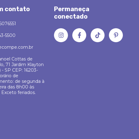
m contato
Permaneça
conectado
6076551
43-5500
ecompe.com.br
noel Cottas de
o, 71 Jardim Klayton
üi - SP CEP: 16203-
orário de
mento: de segunda à
eira das 8h00 às
 Exceto feriados.