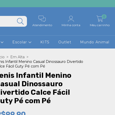
0
Atendimento
Minha conta
Meu carrinho
z
Escolar
KITS
Outlet
Mundo Animal
cio
>
Em Alta
>
nis Infantil Menino Casual Dinossauro Divertido
lce Fácil Guty Pé com Pé
enis Infantil Menino
asual Dinossauro
ivertido Calce Fácil
uty Pé com Pé
R$99,90