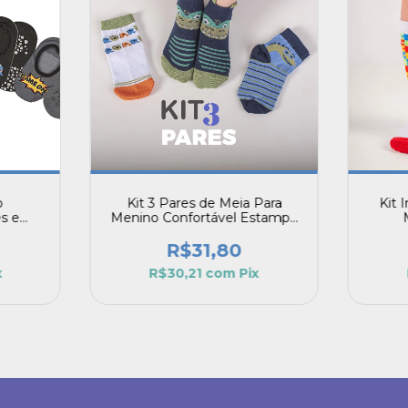
o
Kit 3 Pares de Meia Para
Kit 
s e
Menino Confortável Estampa
rios
de Dinossauro
R$31,80
x
R$30,21
com
Pix