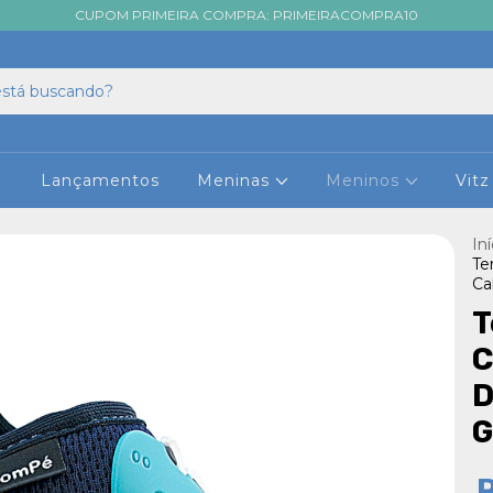
CUPOM PRIMEIRA COMPRA: PRIMEIRACOMPRA10

Lançamentos
Meninas
Meninos
Vit
Iní
Te
Ca
T
C
D
G