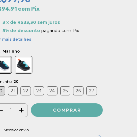
$94,91
com
Pix
3
x de
R$33,30
sem juros
5% de desconto
pagando com Pix
r mais detalhes
r:
Marinho
manho:
20
0
21
22
23
24
25
26
27
ALTERAR CEP
regas para o CEP:
Meios de envio