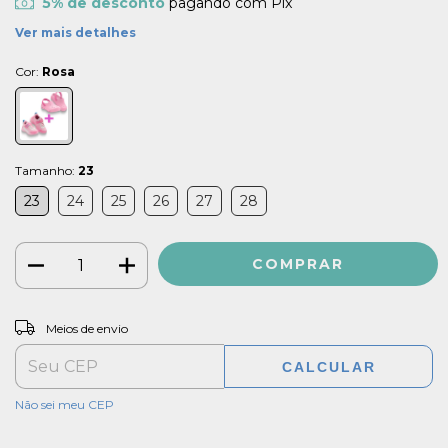
5% de desconto
pagando com Pix
Ver mais detalhes
Cor:
Rosa
Tamanho:
23
23
24
25
26
27
28
ALTERAR CEP
Entregas para o CEP:
Meios de envio
CALCULAR
Não sei meu CEP