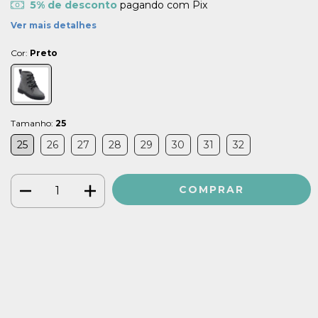
5% de desconto
pagando com Pix
Ver mais detalhes
Cor:
Preto
Tamanho:
25
25
26
27
28
29
30
31
32
Meios de envio
ALTERAR CEP
Entregas para o CEP:
CALCULAR
Faça login
e use seus dados de entrega
Não sei meu CEP